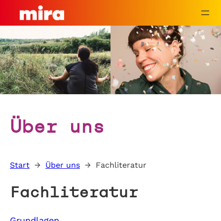
Zum
Inhalt
springen
Über uns
Start
→
Über uns
→
Fachliteratur
Fachliteratur
Grundlagen