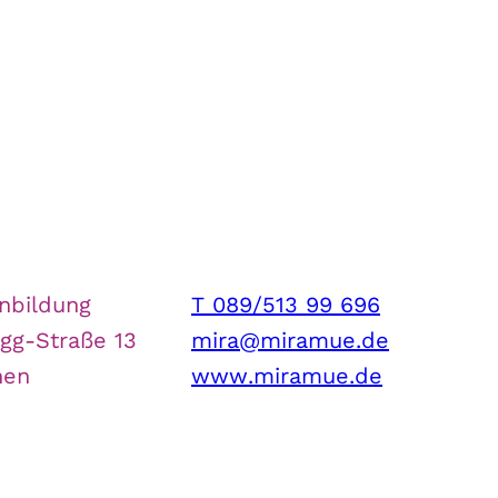
nbildung
T 089/513 99 696
gg-Straße 13
mira@miramue.de
hen
www.miramue.de