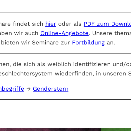
nare findet sich
hier
oder als
PDF
zum
Downl
aben wir auch
Online-Angebote
. Unsere them
e bieten wir Seminare zur
Fortbildung
an.
en, die sich als weiblich identifizieren und/
Geschlechtersystem wiederfinden, in unseren
hbegriffe
→
Genderstern