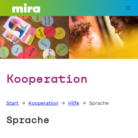
Zum
Inhalt
springen
Kooperation
Start
→
Kooperation
→
Hilfe
→
Sprache
Sprache